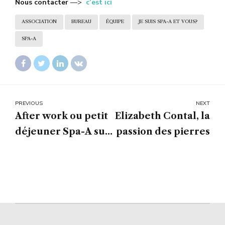
Nous contacter
—>
c’est ici
ASSOCIATION
BUREAU
ÉQUIPE
JE SUIS SPA-A ET VOUS?
SPA-A
PREVIOUS
NEXT
After work ou petit
Elizabeth Contal, la
déjeuner Spa-A sur
passion des pierres
“Le pouvoir des
odeurs” avec
Isabelle Ferrand