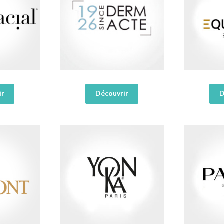
ir
Découvrir
D