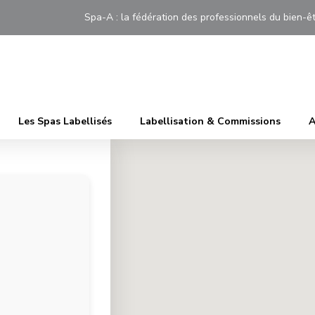
Spa-A : la fédération des professionnels du bien
Les Spas Labellisés
Labellisation & Commissions
A