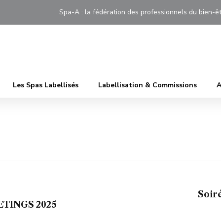
Spa-A : la fédération des professionnels du bien
Les Spas Labellisés
Labellisation & Commissions
A
Soir
TINGS 2025