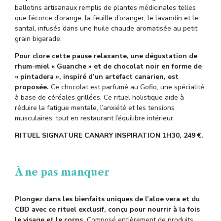
ballotins artisanaux remplis de plantes médicinales telles
que l’écorce d’orange, la feuille d’oranger, le lavandin et le
santal, infusés dans une huile chaude aromatisée au petit
grain bigarade.
Pour clore cette pause relaxante, une dégustation de
rhum-miel « Guanche » et de chocolat noir en forme de
«
pintadera
», inspiré d’un artefact canarien, est
proposée.
Ce chocolat est parfumé au
Gofio
, une spécialité
à base de céréales grillées. Ce rituel holistique aide à
réduire la fatigue mentale, l’anxiété et les tensions
musculaires, tout en restaurant l’équilibre intérieur.
RITUEL SIGNATURE CANARY INSPIRATION
1H30,
249
€.
À ne pas manquer
Plongez dans les bienfaits uniques de l’aloe
vera
et du
CBD avec ce rituel exclusif, conçu pour nourrir à la fois
le visage et le corps.
Composé entièrement de produits