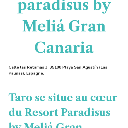
paradisus by
Meliá Gran
Canaria
Calle las Retamas 3, 35100 Playa San Agustín (Las
Palmas), Espagne.
Taro se
situ
e a
u cœur
du Resort Paradisus
by Meliá Gran