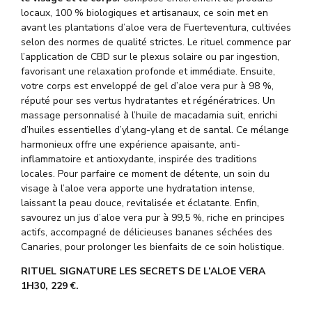
locaux, 100 % biologiques et artisanaux, ce soin met en
avant les plantations d’aloe
vera
de Fuerteventura, cultivées
selon des normes de qualité strictes.
Le rituel commence par
l’application de CBD sur le plexus solaire ou par ingestion,
favorisant une relaxation profonde et immédiate. Ensuite,
votre corps est enveloppé de gel d’aloe
vera
pur à 98 %,
réputé pour ses vertus hydratantes et régénératrices. Un
massage personnalisé à l’huile de macadamia suit, enrichi
d’huiles essentielles d’ylang-ylang et de santal. Ce mélange
harmonieux offre une expérience apaisante, anti-
inflammatoire et antioxydante, inspirée des traditions
locales.
Pour parfaire ce moment de détente, un soin du
visage à l’aloe
vera
apporte une hydratation intense,
laissant la peau douce, revitalisée et éclatante. Enfin,
savourez un jus d’aloe
vera
pur à 99,5 %, riche en principes
actifs, accompagné de délicieuses bananes séchées des
Canaries, pour prolonger les bienfaits de ce soin holistique.
RITUEL
SIGNATURE
LES SECRETS DE L’ALOE VERA
1H30, 229 €.