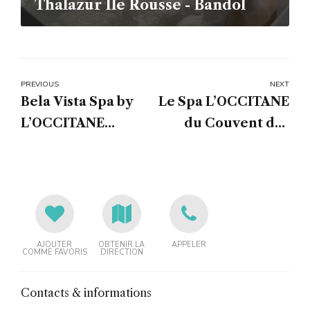
Thalazur Île Rousse - Bandol
PREVIOUS
NEXT
Bela Vista Spa by
Le Spa L’OCCITANE
L’OCCITANE
du Couvent des
Portimao - Portugal
Minimes, Mane,
Alpes-de-Haute-
Provence - France
AJOUTER
OBTENIR LA
APPELER
COMME FAVORIS
DIRECTION
Contacts & informations