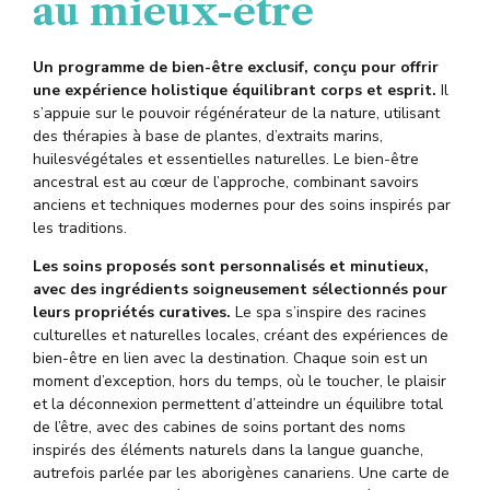
au mieux-être
U
n programme de bien-être exclusif, conçu pour offrir
une expérience holistique équilibrant corps et esprit.
Il
s’appuie sur le pouvoir régénérateur de la nature, utilisant
des thérapies à base de plantes, d’extraits marins
,
huiles
végétales et essentielles
naturelles
. Le bien-être
ancestral est au cœur de l’approche, combinant savoirs
anciens et techniques modernes pour des soins inspirés par
les traditions.
Les soins proposés sont personnalisés et
minutieux
,
avec des ingrédients soigneusement sélectionnés pour
leurs propriétés curatives.
Le spa s’inspire des racines
culturelles et naturelles locales, créant des expériences de
bien-être en lien avec la destination.
Chaque soin est un
moment d’exception, hors du temps, où le toucher, le plaisir
et la déconnexion permettent d’atteindre un équilibre total
de l’êtr
e,
avec des cabines de soins portant des noms
inspirés des éléments naturels
dans
la langue guanche
,
autrefois parlé
e
par les aborigènes canariens
.
Une carte de