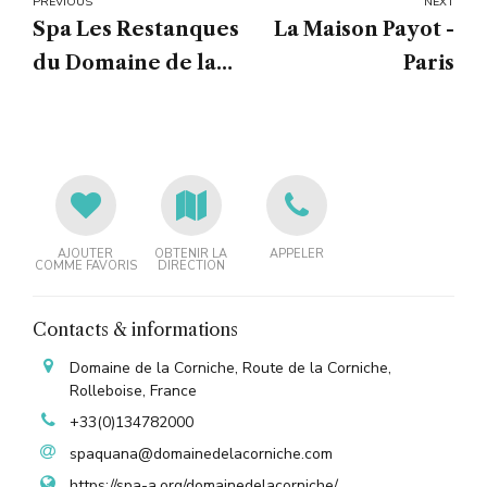
PREVIOUS
NEXT
Spa Les Restanques
La Maison Payot -
du Domaine de la
Paris
Font des Pères - Var
AJOUTER
OBTENIR LA
APPELER
COMME FAVORIS
DIRECTION
Contacts & informations
Domaine de la Corniche, Route de la Corniche,
Rolleboise, France
+33(0)134782000
spaquana@domainedelacorniche.com
https://spa-a.org/domainedelacorniche/