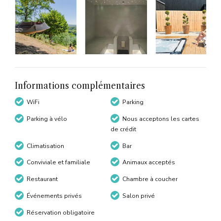
Informations complémentaires
WiFi
Parking
Parking à vélo
Nous acceptons les cartes
de crédit
Climatisation
Bar
Conviviale et familiale
Animaux acceptés
Restaurant
Chambre à coucher
Événements privés
Salon privé
Réservation obligatoire