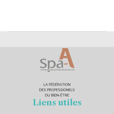
indicateurs (KPI).
que d’émotions
avec la rencontre
d’Isabelle Charrier,
telle que vous ne la
connaissez peut-
être pas tous…
LA FÉDÉRATION
DES PROFESSIONELS
DU BIEN-ÊTRE
Liens utiles