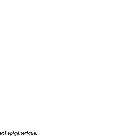
et l’
épigénétique
.