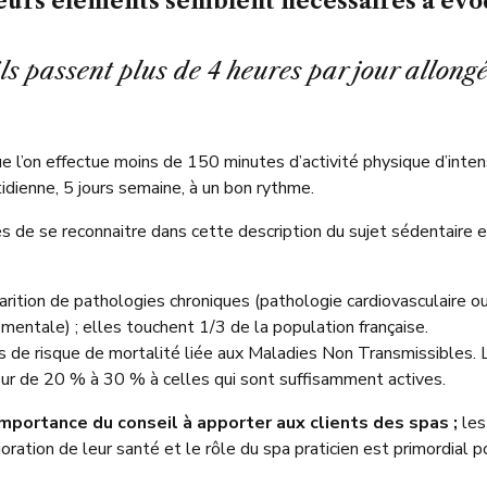
eurs éléments semblent nécessaires à évo
 ils passent plus de 4 heures par jour allon
e l’on effectue moins de 150 minutes d’activité physique d’inte
dienne, 5 jours semaine, à un bon rythme.
 de se reconnaitre dans cette description du sujet sédentaire
ition de pathologies chroniques (pathologie cardiovasculaire ou
mentale) ; elles touchent 1/3 de la population française.
eurs de risque de mortalité liée aux Maladies Non Transmissibles.
eur de 20 % à 30 % à celles qui sont suffisamment actives.
mportance du conseil à apporter aux clients des spas ;
les
ation de leur santé et le rôle du spa praticien est primordial pou